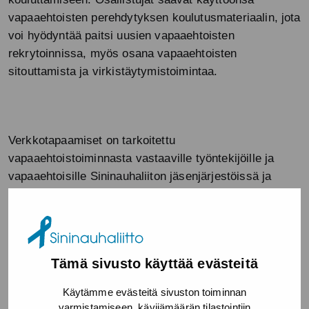
vapaaehtoisten perehdytyksen
koulutusmateriaalin, jota
voi hyödyntää paitsi uusien vapaaehtoisten
rekrytoinnissa, myös osana vapaaehtoisten
sitouttamista ja virkistäytymistoimintaa.
Verkkotapaamiset on tarkoitettu
vapaaehtoistoiminnasta vastaaville työntekijöille ja
vapaaehtoisille Sininauhaliiton jäsenjärjestöissä ja
seurakunnissa. Tapaamisiin voivat osallistua sekä
vapaaehtoistoiminnan aloittamista suunnittelevat että
toimintaa jo järjestäville tahot.
Tämä sivusto käyttää evästeitä
Lämpimästi tervetuloa mukaan!
Käytämme evästeitä sivuston toiminnan
varmistamiseen, kävijämäärän tilastointiin