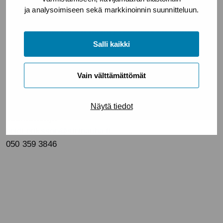
ja analysoimiseen sekä markkinoinnin suunnitteluun.
Syksyn ensimmäisen tapaamisen tiedot
löydät
täältä
, toisen
täältä
ja kolmannen
täältä
.
Salli kaikki
Vain välttämättömät
Lisätietoa:
Heidi Eriksson, hyvinvointi- ja vapaaehtoistyön
Näytä tiedot
suunnittelija
heidi.eriksson@sininauha.fi
050 359 3846