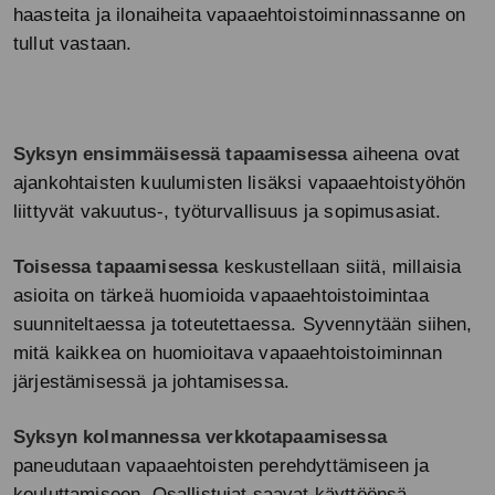
haasteita ja ilonaiheita vapaaehtoistoiminnassanne on
tullut vastaan.
Syksyn ensimmäisessä tapaamisessa
aiheena ovat
ajankohtaisten kuulumisten lisäksi vapaaehtoistyöhön
liittyvät vakuutus-, työturvallisuus ja sopimusasiat.
Toisessa tapaamisessa
keskustellaan siitä, millaisia
asioita on tärkeä huomioida vapaaehtoistoimintaa
suunniteltaessa ja toteutettaessa.
Syvennytään siihen,
mitä kaikkea on huomioitava vapaaehtoistoiminnan
järjestämisessä ja johtamisessa.
Syksyn kolmannessa verkkotapaamisessa
paneudutaan vapaaehtoisten perehdyttämiseen ja
kouluttamiseen.
Osallistujat saavat käyttöönsä