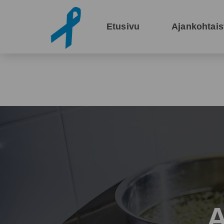
Siirry pääsisältöön
Etusivu
Ajankohtais