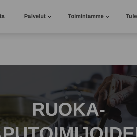
ta
Palvelut
Toimintamme
Tul
Sininauhaliiton hallitus esitt
Tapa
Hengellinen työ
Jäse
Hyvinvointityö
Uuti
Johtaminen
Jäse
RUOKA-
Jäsenjärjestöavustus
Lakituki
APUTOIMIJOIDE