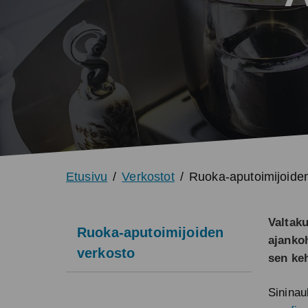
Etusivu
Verkostot
Ruoka-aputoimijoide
Valtak
Ruoka-aputoimijoiden
ajankoh
verkosto
sen keh
Sininau