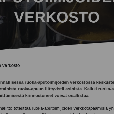
Työllisyystoiminta
VERKOSTO
Kohtaamispaikkatoiminta
Vapaaehtoistoiminta
Viestintätuki
n verkosto
Muu tuki
unnallisessa ruoka-aputoimijoiden verkostossa keskuste
taisista ruoka-apuun liittyvistä asioista. Kaikki ruoka-a
ittämisestä kiinnostuneet voivat osallistua.
haliitto toteuttaa ruoka-aputoimijoiden verkkotapaamisia y