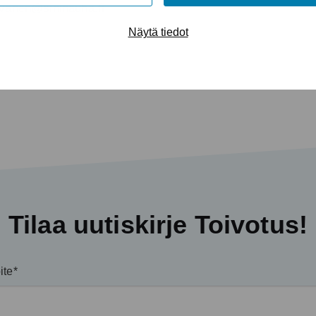
ivanen@sininauha.fi
Näytä tiedot
Tilaa uutiskirje Toivotus!
ite*