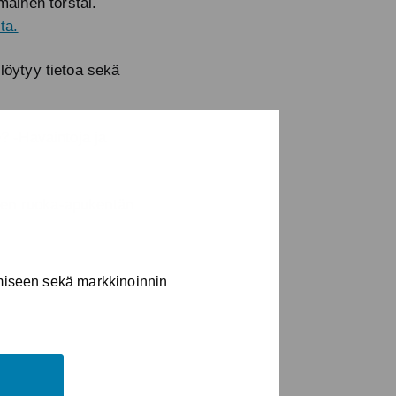
äinen torstai.
ta.
 löytyy tietoa sekä
e? -Havaintoja ja
sen ruoka-apukentän
imiseen sekä markkinoinnin