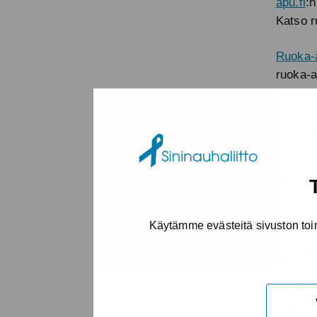
apu.fi
:
Katso r
Ruoka-
ruoka-ap
Sininau
näkökul
Sininau
yhteist
Yhteys
Käytämme evästeitä sivuston toi
Satu T
suunnitt
Puh. 0