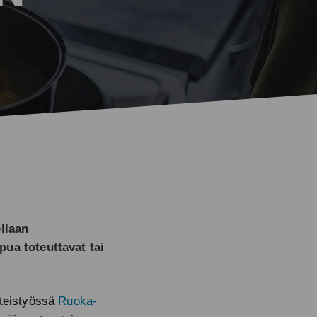
llaan
pua toteuttavat tai
hteistyössä
Ruoka-