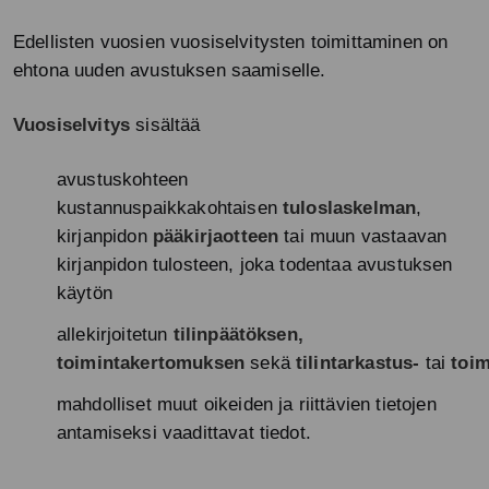
Edellisten vuosien vuosiselvitysten toimittaminen on
ehtona uuden avustuksen saamiselle.
Vuosiselvitys
sisältää
avustuskohteen
kustannuspaikkakohtaisen
tuloslaskelman
,
kirjanpidon
pääkirjaotteen
tai muun vastaavan
kirjanpidon tulosteen, joka todentaa avustuksen
käytön
allekirjoitetun
tilinpäätöksen,
toimintakertomuksen
sekä
tilintarkastus-
tai
toi
mahdolliset muut oikeiden ja riittävien tietojen
antamiseksi vaadittavat tiedot.