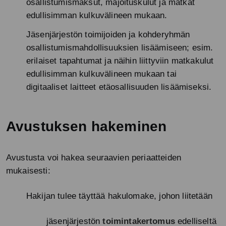
osallistumismaksut, majoituskulut ja matkat
edullisimman kulkuvälineen mukaan.
Jäsenjärjestön toimijoiden ja kohderyhmän
osallistumismahdollisuuksien lisäämiseen; esim.
erilaiset tapahtumat ja näihin liittyviin matkakulut
edullisimman kulkuvälineen mukaan tai
digitaaliset laitteet etäosallisuuden lisäämiseksi.
Avustuksen hakeminen
Avustusta voi hakea seuraavien periaatteiden
mukaisesti:
Hakijan tulee täyttää hakulomake, johon liitetään
jäsenjärjestön
toimintakertomus
edelliseltä