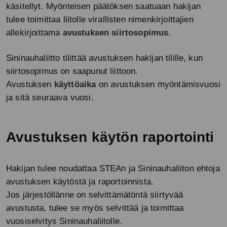
käsitellyt. Myönteisen päätöksen saatuaan hakijan
tulee toimittaa liitolle virallisten nimenkirjoittajien
allekirjoittama
avustuksen siirtosopimus
.
Sininauhaliitto tilittää avustuksen hakijan tilille, kun
siirtosopimus on saapunut liittoon.
Avustuksen
käyttöaika
on avustuksen myöntämisvuosi
ja sitä seuraava vuosi.
Avustuksen käytön raportointi
Hakijan tulee noudattaa STEAn ja Sininauhaliiton ehtoja
avustuksen käytöstä ja raportoinnista.
Jos
järjestöllänne on selvittämätöntä siirtyvää
avustusta, tulee se myös selvittää ja toimittaa
vuosiselvitys Sininauhaliitolle.