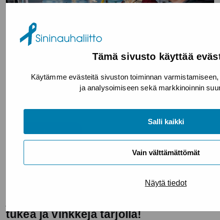
Tämä sivusto käyttää eväst
Käytämme evästeitä sivuston toiminnan varmistamiseen, kä
ja analysoimiseen sekä markkinoinnin suun
Sosiaali- ja terveysjärjestöjen avustuskeskus STEA on
myöntänyt tänä vuonna Sininauhaliitolle...
Salli kaikki
Lue lisää
Vain välttämättömät
5.3.2026
Näytä tiedot
Tekoäly tuo yhden työkalun
järjestötoimijan työkalupakkiin –
tukea ja vinkkejä tarjolla!