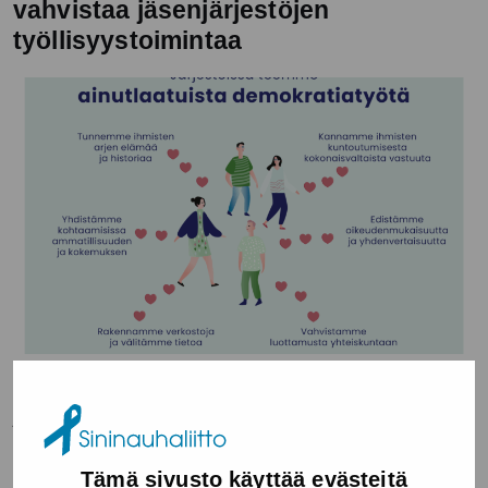
vahvistaa jäsenjärjestöjen
työllisyystoimintaa
Sininauhaliitto on tehnyt tiivistä yhteistyötä
jäsenjärjestöjensä kanssa esimerkiksi...
Lue lisää
Tämä sivusto käyttää evästeitä