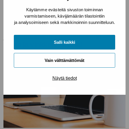
Käytämme evästeitä sivuston toiminnan
varmistamiseen, kävijämäärän tilastointiin
5.3.2026
ja analysoimiseen sekä markkinoinnin suunnitteluun.
Tekoäly tuo yhden työkalun
järjestötoimijan työkalupakkiin –
Salli kaikki
tukea ja vinkkejä tarjolla!
Vain välttämättömät
Näytä tiedot