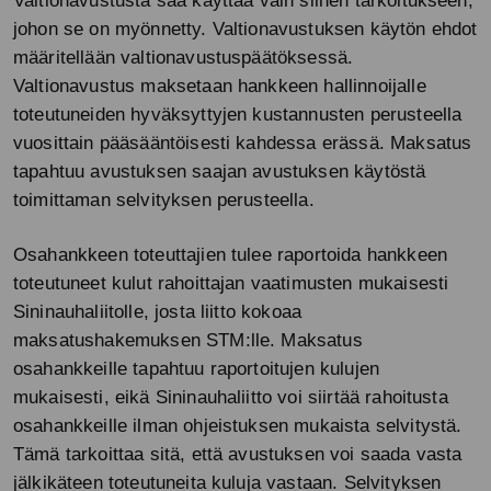
Valtionavustusta saa käyttää vain siihen tarkoitukseen,
johon se on myönnetty. Valtionavustuksen käytön ehdot
määritellään valtionavustuspäätöksessä.
Valtionavustus maksetaan hankkeen hallinnoijalle
toteutuneiden hyväksyttyjen kustannusten perusteella
vuosittain pääsääntöisesti kahdessa erässä. Maksatus
tapahtuu avustuksen saajan avustuksen käytöstä
toimittaman selvityksen perusteella.
Osahankkeen toteuttajien tulee raportoida hankkeen
toteutuneet kulut rahoittajan vaatimusten mukaisesti
Sininauhaliitolle, josta liitto kokoaa
maksatushakemuksen STM:lle. Maksatus
osahankkeille tapahtuu raportoitujen kulujen
mukaisesti, eikä Sininauhaliitto voi siirtää rahoitusta
osahankkeille ilman ohjeistuksen mukaista selvitystä.
Tämä tarkoittaa sitä, että avustuksen voi saada vasta
jälkikäteen toteutuneita kuluja vastaan. Selvityksen