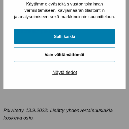
Ilmoittaudu hakuinfoon
tästä linkistä.
Käytämme evästeitä sivuston toiminnan
varmistamiseen, kävijämäärän tilastointiin
Lämpimästi tervetuloa mukaan, jos haluat rauhassa
ja analysoimiseen sekä markkinoinnin suunnitteluun.
tutustua lomakkeisiin tai esittää kysymyksiä, mutta info
ei ole mitenkään pakollinen.
Salli kaikki
Lisätietoja
Vain välttämättömät
Lisätietoja hankehausta antaa järjestöpäällikkö
Susanna Kiuru
Näytä tiedot
p. 0443613587,
susanna.kiuru@sininauha.fi
Päivitetty 13.9.2022: Lisätty yhdenvertaisuuslakia
koskeva osio.