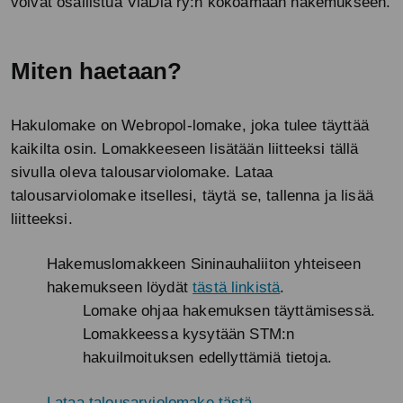
voivat osallistua ViaDia ry:n kokoamaan hakemukseen.
Miten haetaan?
Hakulomake on Webropol-lomake, joka tulee täyttää
kaikilta osin. Lomakkeeseen lisätään liitteeksi tällä
sivulla oleva talousarviolomake. Lataa
talousarviolomake itsellesi, täytä se, tallenna ja lisää
liitteeksi.
Hakemuslomakkeen Sininauhaliiton yhteiseen
hakemukseen löydät
tästä linkistä
.
Lomake ohjaa hakemuksen täyttämisessä.
Lomakkeessa kysytään STM:n
hakuilmoituksen edellyttämiä tietoja.
Lataa talousarviolomake tästä