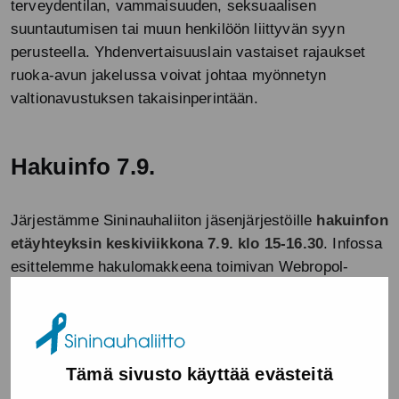
terveydentilan, vammaisuuden, seksuaalisen
suuntautumisen tai muun henkilöön liittyvän syyn
perusteella. Yhdenvertaisuuslain vastaiset rajaukset
ruoka-avun jakelussa voivat johtaa myönnetyn
valtionavustuksen takaisinperintään.
Hakuinfo 7.9.
Järjestämme Sininauhaliiton jäsenjärjestöille
hakuinfon
etäyhteyksin keskiviikkona 7.9. klo 15-16.30
. Infossa
esittelemme hakulomakkeena toimivan Webropol-
kyselyn sekä talousarvio-Excelin, ja voit esittää
kysymyksiä. Mukana infossa ovat Sininauhaliiton
talouspäällikkö Marja Mettälä sekä järjestöpäällikkö
Susanna Kiuru.
Tämä sivusto käyttää evästeitä