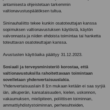
antamisesta ohjeistetaan tarkemmin
valtionavustuspäätöksen tultua.
Sininauhaliitto tekee kunkin osatoteuttajan kanssa
sopimuksen valtionavustuksen käytöstä, käytön
valvonnasta ja niiden ehdoista toimintaa tai hanketta
toteuttavan osatoteuttajan kanssa.
Avustusten käyttöaika päättyy 31.12.2023.
Sosiaali ja terveysministeriö korostaa, että
valtionavustuksilla rahoitettavaan toimintaan
sovelletaan yhdenvertaisuuslakia
.
Yhdenvertaisuuslain 8 §:n mukaan ketään ei saa syrjiä
iän, alkuperän, kansalaisuuden, kielen, uskonnon,
vakaumuksen, mielipiteen, poliittisen toiminnan,
ammattiyhdistystoiminnan, perhesuhteiden,