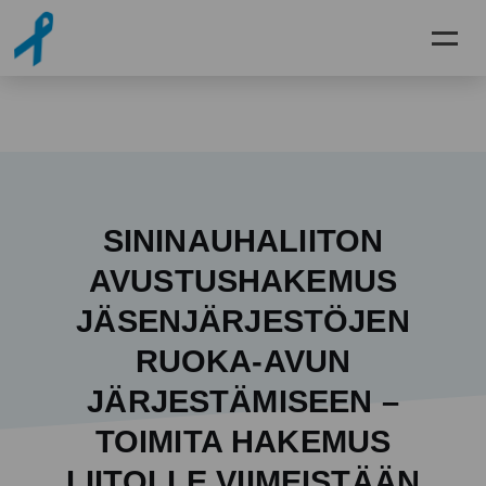
Siirry pääsisältöön
SININAUHALIITON
AVUSTUSHAKEMUS
JÄSENJÄRJESTÖJEN
RUOKA-AVUN
JÄRJESTÄMISEEN –
TOIMITA HAKEMUS
LIITOLLE VIIMEISTÄÄN