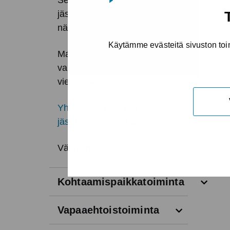
Selvitykset ja
jäsenjärjestökentän
näkemykset
Käytämme evästeitä sivuston toi
Materiaaleja
vaikuttamistyöhön ja -
viestintään
Yhteiskehittäminen
jäsenjärjestöjen kanssa
Välityömarkkinat
Avaa v
Kohtaamispaikkatoiminta
Avaa valikk
Vapaaehtoistoiminta