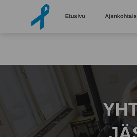
Siirry pääsisältöön
Etusivu
Ajankohtais
YHT
JÄ