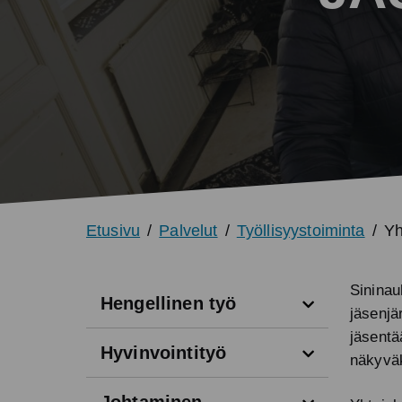
Etusivu
Palvelut
Työllisyystoiminta
Yh
Sininau
Avaa valikko
Hengellinen työ
jäsenjä
jäsentä
Avaa valikko
Hyvinvointityö
näkyväk
Avaa valikko