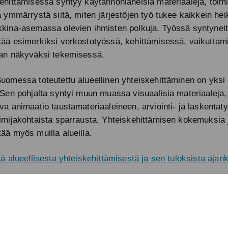
ehittämisessä syntyy käytännönläheisiä materiaaleja, toimi
ä ymmärrystä siitä, miten järjestöjen työ tukee kaikkein h
kina-asemassa olevien ihmisten polkuja. Työssä syntyneit
ää esimerkiksi verkostotyössä, kehittämisessä, vaikuttam
an näkyväksi tekemisessä.
uomessa toteutettu alueellinen yhteiskehittäminen on yksi
 Sen pohjalta syntyi muun muassa visuaalisia materiaaleja,
va animaatio taustamateriaaleineen, arviointi- ja laskentaty
imijakohtaista sparrausta. Yhteiskehittämisen kokemuksia 
ää myös muilla alueilla.
ää alueellisesta yhteiskehittämisestä ja sen tuloksista ajank