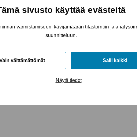
Tämä sivusto käyttää evästeitä
minnan varmistamiseen, kävijämäärän tilastointiin ja analyso
suunnitteluun.
Vain välttämättömät
Salli kaikki
Näytä tiedot
alikko
o