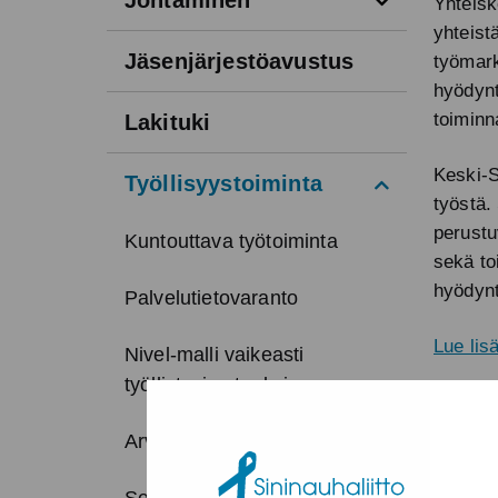
Johtaminen
Yhteisk
yhteist
Jäsenjärjestöavustus
työmark
hyödynt
toiminn
Lakituki
Keski-S
Avaa valikko
Työllisyystoiminta
työstä.
perustu
Kuntouttava työtoiminta
sekä to
hyödynt
Palvelutietovaranto
Lue lis
Nivel-malli vaikeasti
työllistyvien tueksi
Arviointi- ja laskentatyökalu