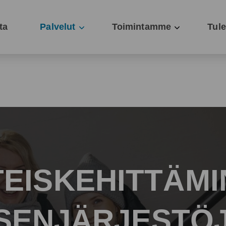
ta
Palvelut
Toimintamme
Tul
Sininauhaliiton hallitus esitt
Tapa
Hengellinen työ
Jäse
Hyvinvointityö
Uuti
Johtaminen
Jäse
EISKEHITTÄM
Jäsenjärjestöavustus
Lakituki
SENJÄRJESTÖ