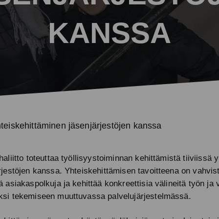
Työllisyystoiminta
KANSSA
Kohtaamispaikkatoiminta
Vapaaehtoistoiminta
Viestintätuki
teiskehittäminen jäsenjärjestöjen kanssa
Muu tuki
haliitto toteuttaa työllisyystoiminnan kehittämistä tiiviissä 
rjestöjen kanssa. Yhteiskehittämisen tavoitteena on vahvist
ä asiakaspolkuja ja kehittää konkreettisia välineitä työn ja
si tekemiseen muuttuvassa palvelujärjestelmässä.