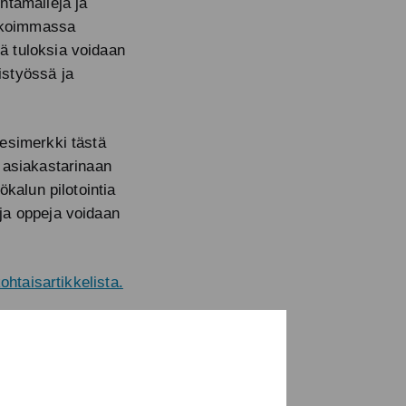
ntamalleja ja
eikoimmassa
ä tuloksia voidaan
istyössä ja
 esimerkki tästä
 asiakastarinaan
ökalun pilotointia
ja oppeja voidaan
ohtaisartikkelista.